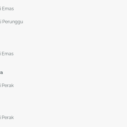
i Emas
i Perunggu
i Emas
ra
i Perak
i Perak