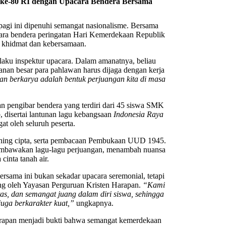
e-80 RI dengan Upacara Bendera Bersama
gi ini dipenuhi semangat nasionalisme. Bersama
ra bendera peringatan Hari Kemerdekaan Republik
 khidmat dan kebersamaan.
laku inspektur upacara. Dalam amanatnya, beliau
an besar para pahlawan harus dijaga dengan kerja
an berkarya adalah bentuk perjuangan kita di masa
n pengibar bendera yang terdiri dari 45 siswa SMK
 disertai lantunan lagu kebangsaan
Indonesia Raya
t oleh seluruh peserta.
ening cipta, serta pembacaan Pembukaan UUD 1945.
membawakan lagu-lagu perjuangan, menambah nuansa
cinta tanah air.
ama ini bukan sekadar upacara seremonial, tetapi
ng oleh Yayasan Perguruan Kristen Harapan.
“Kami
as, dan semangat juang dalam diri siswa, sehingga
juga berkarakter kuat,”
ungkapnya.
apan menjadi bukti bahwa semangat kemerdekaan