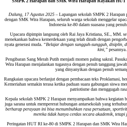
SMPK 2 Harapan dan SMK Wira Harapan Rayakan HUT k
Dalung, 17 Agustus 2025
– Lapangan sekolah SMPK 2 Harapan pa
dengan SMK Wira Harapan, seluruh warga sekolah menggelar upaca
Indonesia ke-80 dalam suasana yang penuh
Upacara dipimpin langsung oleh Rai Jaya Kristiana, SE., MM. se
menekankan bahwa kemerdekaan yang telah diraih dengan pengorban
nyata generasi muda.
“Belajar dengan sungguh-sungguh, disiplin, d
kini,”
pesannya.
Pengibaran Sang Merah Putih menjadi momen paling sakral. Pasuka
Wira Harapan menjalankan tugasnya dengan penuh tanggung jawab,
yang dinyanyikan dengan penuh semanga
Rangkaian upacara berlanjut dengan pembacaan teks Proklamasi, h
Kemeriahan semakin terasa ketika paduan suara gabungan siswa 
patriotisme dan menggugah rasa 
Kepala sekolah SMPK 2 Harapan menyampaikan bahwa kegiatan bers
juga sarana untuk mempererat hubungan antarsekolah yang terhubu
berharap perayaan ini bisa menumbuhkan rasa persatuan, sportivit
mereka tidak hanya cerdas secara akademik, tetapi 
Peringatan HUT RI ke-80 di SMPK 2 Harapan dan SMK Wira Har