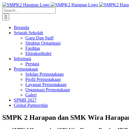
Skip
to
Search
content
for:
Beranda
Sejarah Sekolah
Guru Dan Staff
Struktur Organisasi
Fasilitas
Ektrakurikuler
Informasi
Prestasi
Perpustakaan
Sekilas Perpustakaan
Profil Perpustakaan
Layanan Perpustakaan
Organisasi Perpustakaan
Galeri
SPMB 2027
Global Partnership
SMPK 2 Harapan dan SMK Wira Harapan 