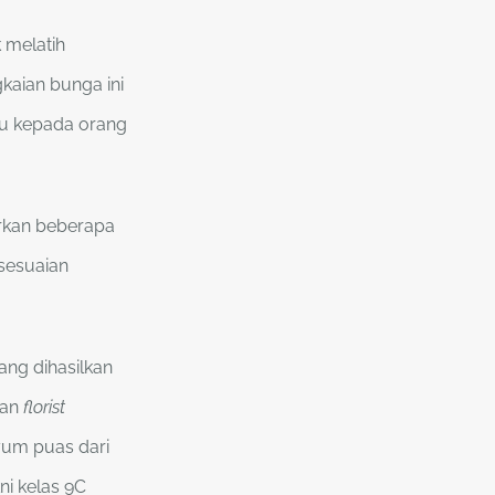
k melatih
gkaian bunga ini
itu kepada orang
arkan beberapa
esesuaian
ng dihasilkan
tan
florist
nyum puas dari
i kelas 9C