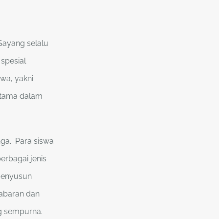
Sayang selalu
spesial
wa, yakni
utama dalam
nga. Para siswa
rbagai jenis
 menyusun
sabaran dan
g sempurna.