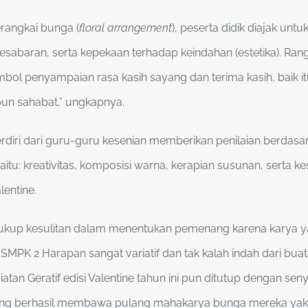
erangkai bunga (
floral arrangement
), peserta didik diajak untu
kesabaran, serta kepekaan terhadap keindahan (estetika). Ran
mbol penyampaian rasa kasih sayang dan terima kasih, baik 
pun sahabat,” ungkapnya.
terdiri dari guru-guru kesenian memberikan penilaian berdas
yaitu: kreativitas, komposisi warna, kerapian susunan, serta k
entine.
ukup kesulitan dalam menentukan pemenang karena karya ya
 SMPK 2 Harapan sangat variatif dan tak kalah indah dari bua
iatan Geratif edisi Valentine tahun ini pun ditutup dengan se
ang berhasil membawa pulang mahakarya bunga mereka yakn