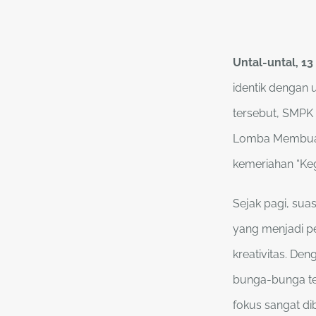
Untal-untal, 13
identik dengan 
tersebut, SMPK 
Lomba Membuat 
kemeriahan “Kegi
Sejak pagi, sua
yang menjadi p
kreativitas. De
bunga-bunga te
fokus sangat d