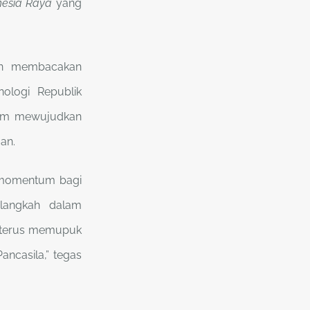
nesia Raya
yang
an membacakan
nologi Republik
alam mewujudkan
an.
n momentum bagi
elangkah dalam
uk terus memupuk
ancasila,” tegas