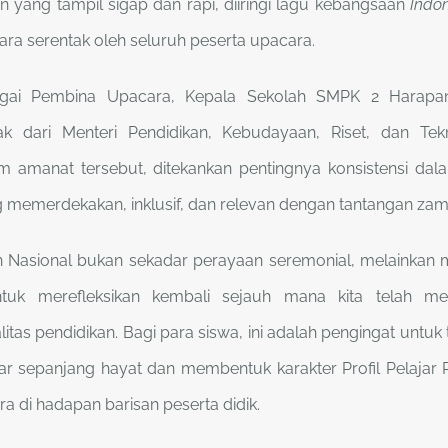
 yang tampil sigap dan rapi, diiringi lagu kebangsaan
Indo
ara serentak oleh seluruh peserta upacara.
bagai Pembina Upacara, Kepala Sekolah SMPK 2 Harap
k dari Menteri Pendidikan, Kebudayaan, Riset, dan Tek
am amanat tersebut, ditekankan pentingnya konsistensi d
 memerdekakan, inklusif, dan relevan dengan tantangan zam
an Nasional bukan sekadar perayaan seremonial, melainka
tuk merefleksikan kembali sejauh mana kita telah m
tas pendidikan. Bagi para siswa, ini adalah pengingat unt
r sepanjang hayat dan membentuk karakter Profil Pelajar P
 di hadapan barisan peserta didik.