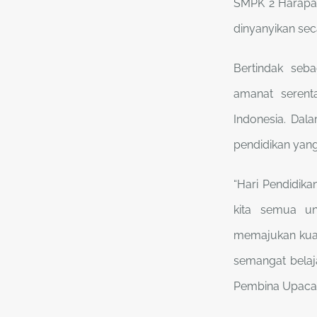
SMPK 2 Harapan
dinyanyikan sec
Bertindak se
amanat serenta
Indonesia. Dal
pendidikan yang
“Hari Pendidik
kita semua un
memajukan kuali
semangat belaja
Pembina Upacara