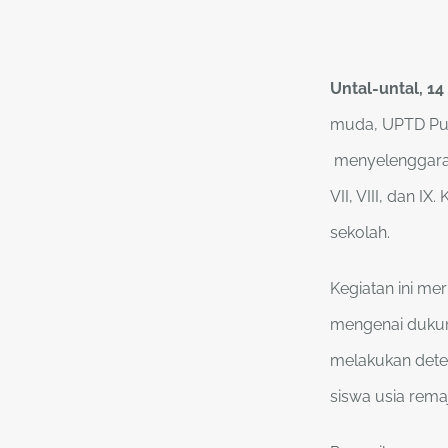
Untal-untal, 1
muda, UPTD Pu
menyelenggaraka
VII, VIII, dan I
sekolah.
Kegiatan ini me
mengenai dukun
melakukan detek
siswa usia rema