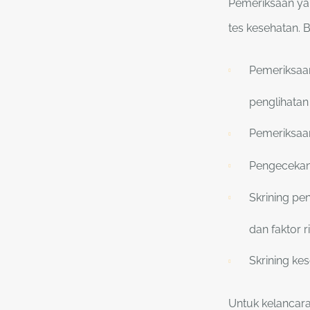
Pemeriksaan yan
tes kesehatan. 
Pemeriksaan
penglihatan
Pemeriksaan
Pengecekan 
Skrining pe
dan faktor r
Skrining ke
Untuk kelancar