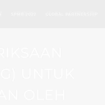
N
SPMB 2027
GLOBAL PARTNERSHIP
RIKSAAN
KG) UNTUK
AN OLEH