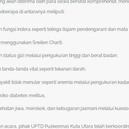
g akan diterima oleh para siswa bersifat komprehensif, men
Beberapa di antaranya meliputi:
 fungsi indera seperti telinga (tajam pendengaran) dan mata
 menggunakan Snellen Chart).
 status gizi melalui pengukuran tinggi dan berat badan.
tanda-tanda vital seperti tekanan darah.
nyakit tidak menular seperti anemia melalui pengukuran kad
isiko diabetes melitus.
sehatan jiwa, merokok, dan kebugaran jasmani melalui kuesione
an acara, pihak UPTD Puskesmas Kuta Utara telah berkoordi