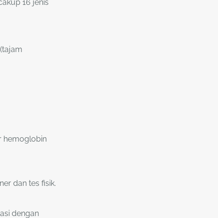
cakup 16 jenis
 (tajam
ar hemoglobin
r dan tes fisik.
nasi dengan