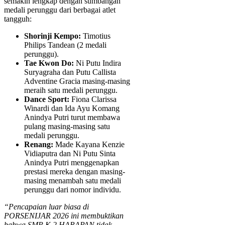
semakin lengkap dengan sumbangan
medali perunggu dari berbagai atlet
tangguh:
Shorinji Kempo:
Timotius
Philips Tandean (2 medali
perunggu).
Tae Kwon Do:
Ni Putu Indira
Suryagraha dan Putu Callista
Adventine Gracia masing-masing
meraih satu medali perunggu.
Dance Sport:
Fiona Clarissa
Winardi dan Ida Ayu Komang
Anindya Putri turut membawa
pulang masing-masing satu
medali perunggu.
Renang:
Made Kayana Kenzie
Vidiaputra dan Ni Putu Sinta
Anindya Putri menggenapkan
prestasi mereka dengan masing-
masing menambah satu medali
perunggu dari nomor individu.
“Pencapaian luar biasa di
PORSENIJAR 2026 ini membuktikan
bahwa SMP K 2 HARAPAN tidak