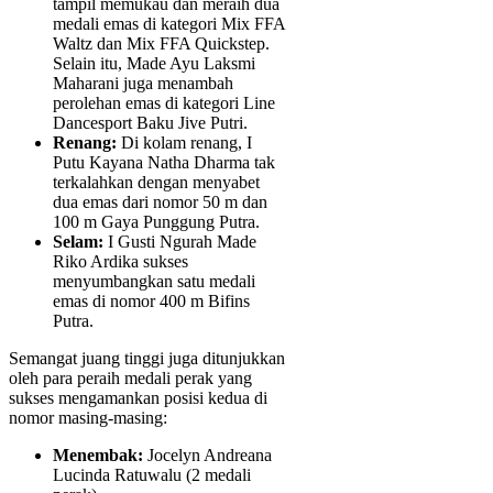
tampil memukau dan meraih dua
medali emas di kategori Mix FFA
Waltz dan Mix FFA Quickstep.
Selain itu, Made Ayu Laksmi
Maharani juga menambah
perolehan emas di kategori Line
Dancesport Baku Jive Putri.
Renang:
Di kolam renang, I
Putu Kayana Natha Dharma tak
terkalahkan dengan menyabet
dua emas dari nomor 50 m dan
100 m Gaya Punggung Putra.
Selam:
I Gusti Ngurah Made
Riko Ardika sukses
menyumbangkan satu medali
emas di nomor 400 m Bifins
Putra.
Semangat juang tinggi juga ditunjukkan
oleh para peraih medali perak yang
sukses mengamankan posisi kedua di
nomor masing-masing:
Menembak:
Jocelyn Andreana
Lucinda Ratuwalu (2 medali