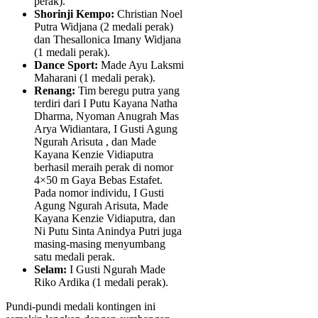
perak).
Shorinji Kempo:
Christian Noel
Putra Widjana (2 medali perak)
dan Thesallonica Imany Widjana
(1 medali perak).
Dance Sport:
Made Ayu Laksmi
Maharani (1 medali perak).
Renang:
Tim beregu putra yang
terdiri dari I Putu Kayana Natha
Dharma, Nyoman Anugrah Mas
Arya Widiantara, I Gusti Agung
Ngurah Arisuta , dan Made
Kayana Kenzie Vidiaputra
berhasil meraih perak di nomor
4×50 m Gaya Bebas Estafet.
Pada nomor individu, I Gusti
Agung Ngurah Arisuta, Made
Kayana Kenzie Vidiaputra, dan
Ni Putu Sinta Anindya Putri juga
masing-masing menyumbang
satu medali perak.
Selam:
I Gusti Ngurah Made
Riko Ardika (1 medali perak).
Pundi-pundi medali kontingen ini