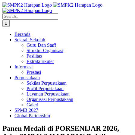
Skip
to
content
Search
for:
Beranda
Sejarah Sekolah
Guru Dan Staff
Struktur Organisasi
Fasilitas
Ektrakurikuler
Informasi
Prestasi
Perpustakaan
Sekilas Perpustakaan
Profil Perpustakaan
Layanan Perpustakaan
Organisasi Perpustakaan
Galeri
SPMB 2027
Global Partnership
Panen Medali di PORSENIJAR 2026,