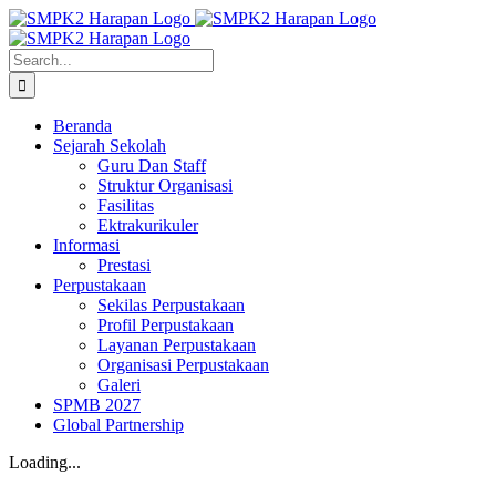
Skip
to
content
Search
for:
Beranda
Sejarah Sekolah
Guru Dan Staff
Struktur Organisasi
Fasilitas
Ektrakurikuler
Informasi
Prestasi
Perpustakaan
Sekilas Perpustakaan
Profil Perpustakaan
Layanan Perpustakaan
Organisasi Perpustakaan
Galeri
SPMB 2027
Global Partnership
Loading...